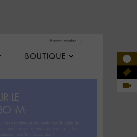
Espace membre
BOUTIQUE
R LE
BO -M-
5 des centaines et des centaines de sujets de
ux Forum laisse désormais sa place à un tout
hémien‧ne‧s: le « Dix-cordes ».