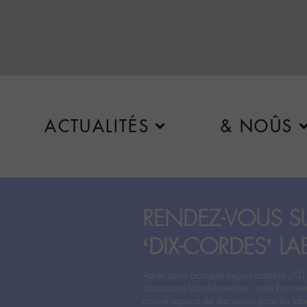
ACTUALITÉS
& NOÛS
RENDEZ-VOUS SU
‘DIX-CORDES’ LA
Après avoir accueilli depuis octobre 201
discussions labohémiennes, notre bon vie
nouvel espace de discussion pour les labo