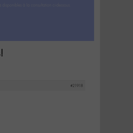
s disponibles à la consultation ci-dessous.
!
#21918