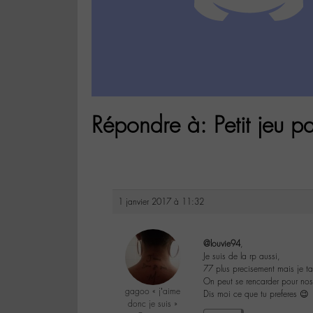
Répondre à: Petit jeu pa
1 janvier 2017 à 11:32
@louvie94
,
Je suis de la rp aussi,
77 plus precisement mais je ta
On peut se rencarder pour nos
gagoo « j’aime
Dis moi ce que tu preferes 😉
donc je suis »