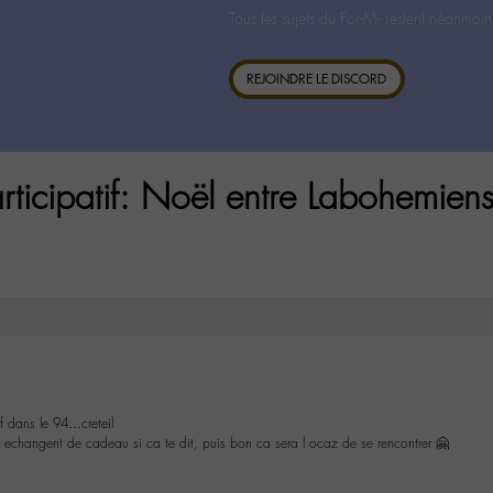
Tous les sujets du For-M- restent néanmoin
REJOINDRE LE DISCORD
rticipatif: Noël entre Labohemiens
f dans le 94…creteil
 echangent de cadeau si ca te dit, puis bon ca sera l ocaz de se rencontrer 🤗