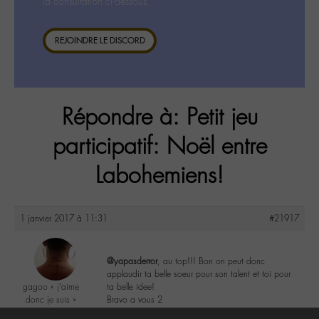
la consultation ci-dessous.
REJOINDRE LE DISCORD
Répondre à: Petit jeu
participatif: Noël entre
Labohemiens!
1 janvier 2017 à 11:31
#21917
@yapasderror
, au top!!! Bon on peut donc
applaudir ta belle soeur pour son talent et toi pour
gagoo « j’aime
ta belle idee!
donc je suis »
Bravo a vous 2
@gagoo