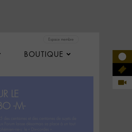
Espace membre
BOUTIQUE
R LE
BO -M-
5 des centaines et des centaines de sujets de
ux Forum laisse désormais sa place à un tout
hémien‧ne‧s: le « Dix-cordes ».