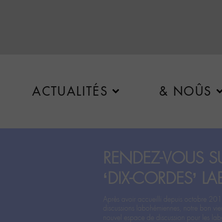
ACTUALITÉS
& NOÛS
RENDEZ-VOUS SU
‘DIX-CORDES’ LA
Après avoir accueilli depuis octobre 201
discussions labohémiennes, notre bon vie
nouvel espace de discussion pour les labo