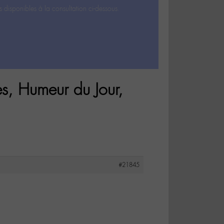
s disponibles à la consultation ci-dessous.
s, Humeur du Jour,
#21845