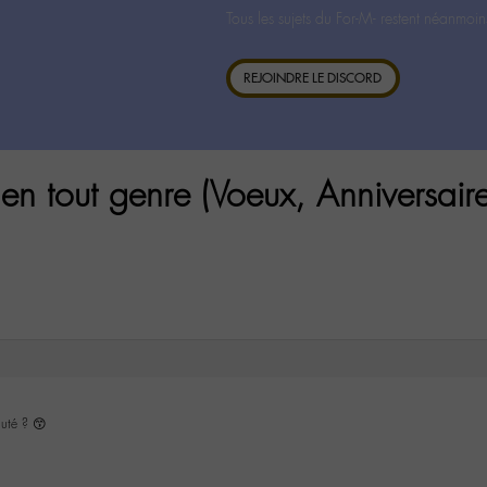
Tous les sujets du For-M- restent néanmoin
REJOINDRE LE DISCORD
n tout genre (Voeux, Anniversaire
uté ? 😙