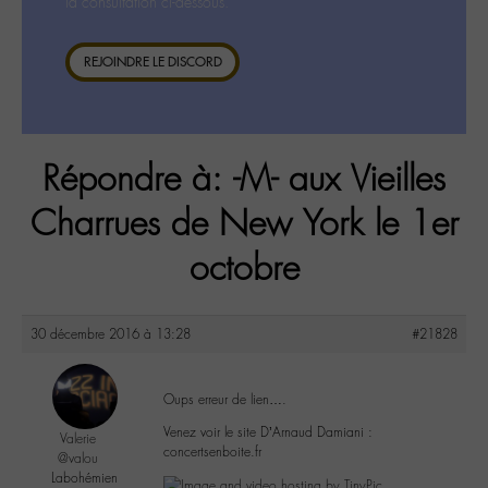
la consultation ci-dessous.
REJOINDRE LE DISCORD
Répondre à: -M- aux Vieilles
Charrues de New York le 1er
octobre
30 décembre 2016 à 13:28
#21828
Oups erreur de lien….
Venez voir le site D’Arnaud Damiani :
Valerie
concertsenboite.fr
@valou
Labohémien