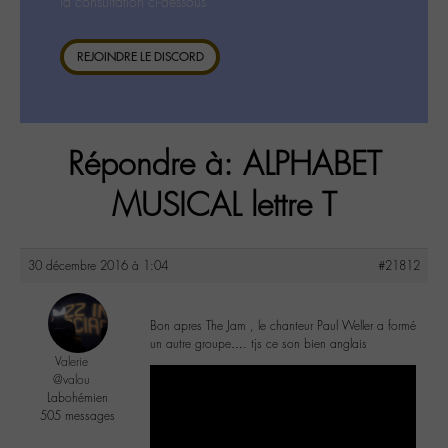
la consultation ci-dessous.
REJOINDRE LE DISCORD
Répondre à: ALPHABET
MUSICAL lettre T
30 décembre 2016 à 1:04
#21812
Bon apres The Jam , le chanteur Paul Weller a formé
un autre groupe…. tjs ce son bien anglais
Valerie
@valou
Labohémien
505 messages