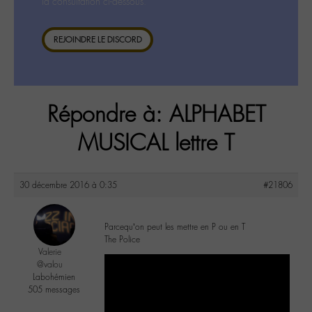
la consultation ci-dessous.
REJOINDRE LE DISCORD
Répondre à: ALPHABET
MUSICAL lettre T
30 décembre 2016 à 0:35
#21806
Parcequ’on peut les mettre en P ou en T
The Police
Valerie
@valou
Labohémien
505 messages