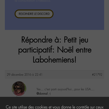
la consultation ci-dessous.
REJOINDRE LE DISCORD
Répondre à: Petit jeu
participatif: Noël entre
Labohemiens!
29 décembre 2016 à 22:41
#21792
Yes… c’est parti aujourd’hui…pour les USA….
@donnal
;-)
Co
@colalala
3
Ce site utilise des cookies et vous donne le contrôle sur ceux
Labohémien