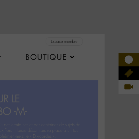
Espace membre
BOUTIQUE
R LE
BO -M-
5 des centaines et des centaines de sujets de
ux Forum laisse désormais sa place à un tout
hémien‧ne‧s: le « Dix-cordes ».