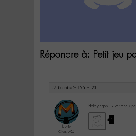
Répondre à: Petit jeu pa
29 décembre 2016 à 20:23
Hello gagoo ..ki est mon « par
4
louvie
@louvie94