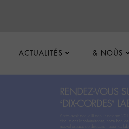
ACTUALITÉS
& NOÛS
RENDEZ-VOUS SU
‘DIX-CORDES’ LA
Après avoir accueilli depuis octobre 201
discussions labohémiennes, notre bon vie
nouvel espace de discussion pour les labo