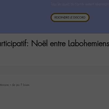
Tous les sujets du For-M- restent néanmoin
REJOINDRE LE DISCORD
rticipatif: Noël entre Labohemiens
tenaire » de jeu ? bises