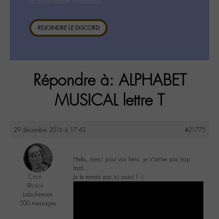
la consultation ci-dessous.
REJOINDRE LE DISCORD
Répondre à: ALPHABET
MUSICAL lettre T
29 décembre 2016 à 17:43
#21775
Hello, merci pour vos liens, je n’arrive pas trop
tard…
Cricri
Je le remets par ici aussi ! :)
@cricri
Labohémien
500 messages