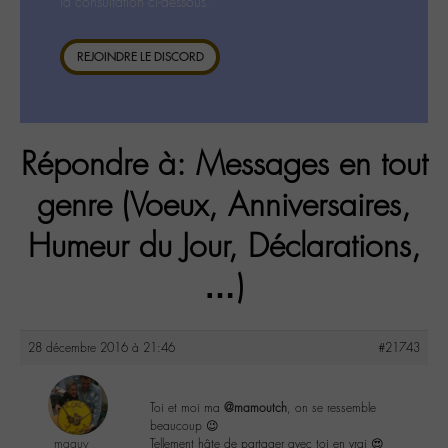
la consultation ci-dessous.
REJOINDRE LE DISCORD
Répondre à: Messages en tout
genre (Voeux, Anniversaires,
Humeur du Jour, Déclarations,
…)
28 décembre 2016 à 21:46
#21743
Toi et moi ma
@mamoutch
, on se ressemble
beaucoup 😉
maguy
Tellement hâte de partager avec toi en vrai 😍