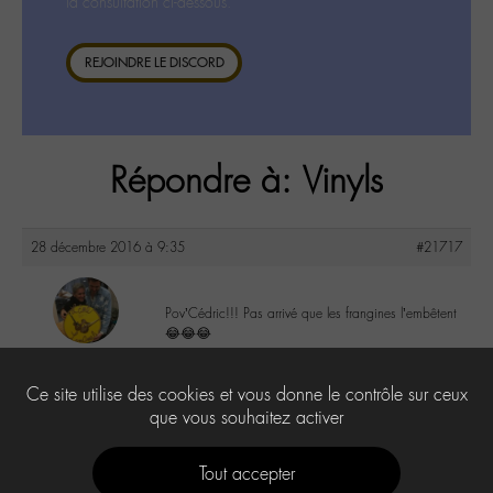
la consultation ci-dessous.
REJOINDRE LE DISCORD
Répondre à: Vinyls
28 décembre 2016 à 9:35
#21717
Pov’Cédric!!! Pas arrivé que les frangines l’embêtent
😂😂😂
maguy
@maguy
0
Ce site utilise des cookies et vous donne le contrôle sur ceux
Labohémien
3168 messages
que vous souhaitez activer
Tout accepter