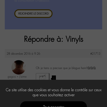
la consultation ci-dessous.
REJOINDRE LE DISCORD
Répondre à: Vinyls
28 décembre 2016 à 9:26
#21713
Oh je tiens a preciser que je blague hein!🤔🤔🤔
gagoo « j’aime
1
donc je suis »
@gagoo
Ce site utilise des cookies et vous donne le contrôle sur ceux
Labohémien
2367 messages
que vous souhaitez activer