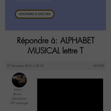
la consultation ci-dessous.
REJOINDRE LE DISCORD
Répondre à: ALPHABET
MUSICAL lettre T
27 décembre 2016 à 20:54
#21695
Valerie
@valou
Labohémien
505 messages