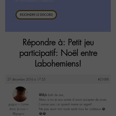
la consultation ci-dessous.
REJOINDRE LE DISCORD
Répondre à: Petit jeu
participatif: Noël entre
Labohemiens!
27 décembre 2016 à 17:55
#21688
@lillyb
bah de rien,
Merci a toi et aux autres d avoir accepter de jouer,
gagoo « j’aime
J avoue que j ai quand meme un regret!
donc je suis »
Ne pas avoir moi toute seule tous les cadeaux 😂
@gagoo
😂😂