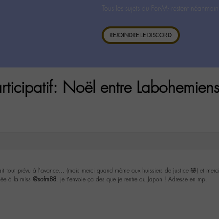
Tous les sujets du For-M- restent néanmoin
REJOINDRE LE DISCORD
rticipatif: Noël entre Labohemiens
ait tout prévu à l’avance… (mais merci quand même aux huissiers de justice 🤣) et merc
iée à la miss
@sofm88
, je t’envoie ça des que je rentre du Japon ! Adresse en mp.