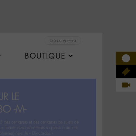
Espace membre
BOUTIQUE
R LE
BO -M-
5 des centaines et des centaines de sujets de
ux Forum laisse désormais sa place à un tout
hémien‧ne‧s: le « Dix-cordes ».