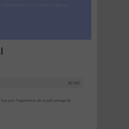
s disponibles à la consultation ci-dessous.
!
#21681
i bcp pour l’organisation de ce petit partage de