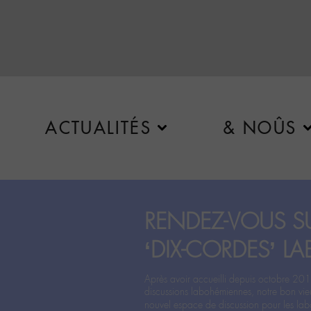
ACTUALITÉS
& NOÛS
RENDEZ-VOUS SU
‘DIX-CORDES’ LA
Après avoir accueilli depuis octobre 201
discussions labohémiennes, notre bon vie
nouvel espace de discussion pour les labo