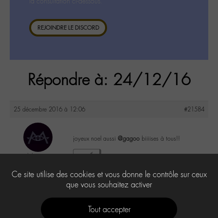
la consultation ci-dessous.
REJOINDRE LE DISCORD
Répondre à: 24/12/16
25 décembre 2016 à 12:06
#21584
joyeux noel aussi
@gagoo
biiiises à tous!!
labom
3
@labom
Ce site utilise des cookies et vous donne le contrôle sur ceux
Keymaster
656 messages
que vous souhaitez activer
Tout accepter