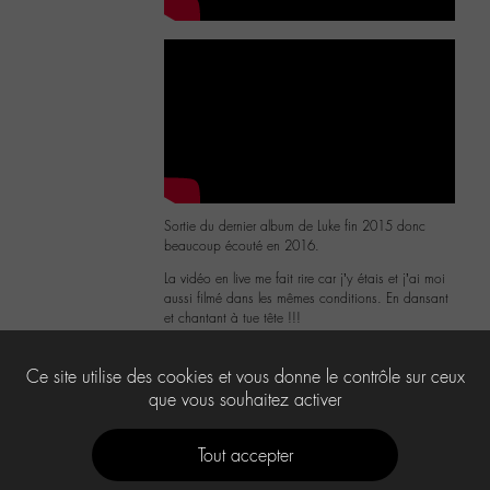
Sortie du dernier album de Luke fin 2015 donc
beaucoup écouté en 2016.
La vidéo en live me fait rire car j’y étais et j’ai moi
aussi filmé dans les mêmes conditions. En dansant
et chantant à tue tête !!!
2
Ce site utilise des cookies et vous donne le contrôle sur ceux
que vous souhaitez activer
Tout accepter