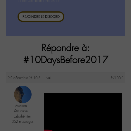
la consultation ci-dessous.
REJOINDRE LE DISCORD
Répondre à:
#10DaysBefore2017
24 décembre 2016 à 11:56
#21557
-M-arion
@m-arion
Labohémien
362 messages