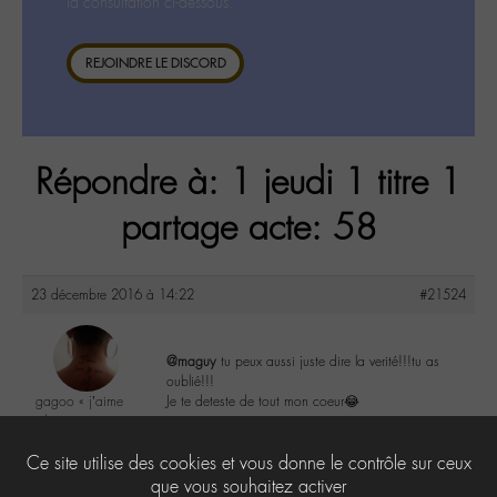
la consultation ci-dessous.
REJOINDRE LE DISCORD
Répondre à: 1 jeudi 1 titre 1
partage acte: 58
23 décembre 2016 à 14:22
#21524
@maguy
tu peux aussi juste dire la verité!!!tu as
oublié!!!
gagoo « j’aime
Je te deteste de tout mon coeur😂
donc je suis »
@gagoo
0
Ce site utilise des cookies et vous donne le contrôle sur ceux
Labohémien
2367 messages
que vous souhaitez activer