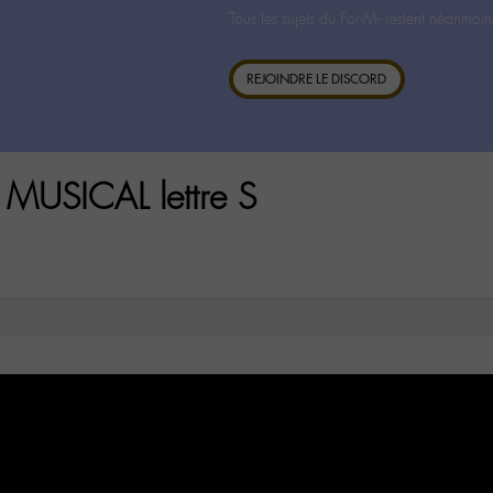
Tous les sujets du For-M- restent néanmoin
REJOINDRE LE DISCORD
MUSICAL lettre S