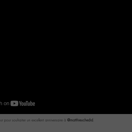
r pour souhaiter un excellent anniversaire à
@matthieuchedid
.