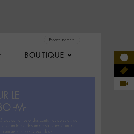
Espace membre
BOUTIQUE
R LE
BO -M-
5 des centaines et des centaines de sujets de
ux Forum laisse désormais sa place à un tout
hémien‧ne‧s: le « Dix-cordes ».