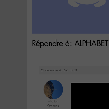
Répondre à: ALPHABET 
21 décembre 2016 à 18:53
-M-arion
@m-arion