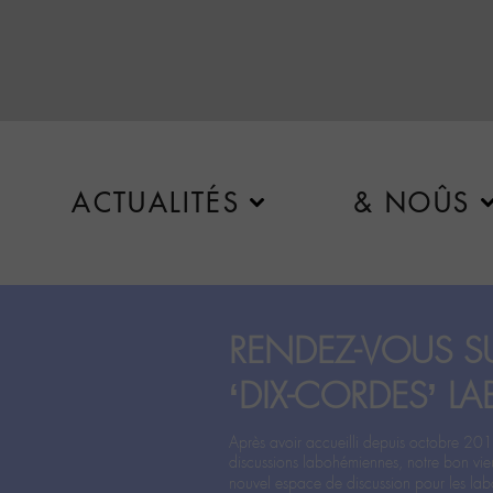
ACTUALITÉS
& NOÛS
RENDEZ-VOUS SU
‘DIX-CORDES’ LA
Après avoir accueilli depuis octobre 201
discussions labohémiennes, notre bon vie
nouvel espace de discussion pour les labo