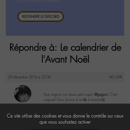
la consultation ci-dessous.
REJOINDRE LE DISCORD
Répondre à: Le calendrier de
l'Avant Noël
20 décembre 2016 à 23:36
#21298
Trop mignon ton beau petit sapin
@gagoo
! C’est
original! Gros bisous à toi😘 à bientôt😉
calo
@tendrschnauz
2
Ce site utilise des cookies et vous donne le contrôle sur ceux
Labohémien
269 messages
que vous souhaitez activer