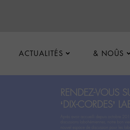
ACTUALITÉS
& NOÛS
RENDEZ-VOUS SU
‘DIX-CORDES’ LA
Après avoir accueilli depuis octobre 201
discussions labohémiennes, notre bon vie
nouvel espace de discussion pour les labo