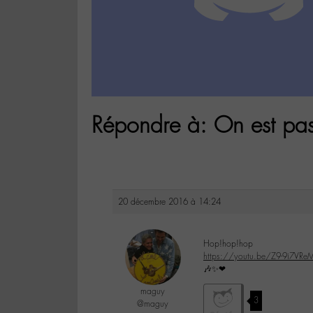
Répondre à: On est pa
20 décembre 2016 à 14:24
Hop!hop!hop
https://youtu.be/Z9-9i7VRe
🎶✨❤
maguy
3
@maguy