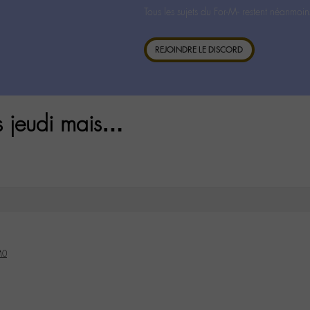
Tous les sujets du For-M- restent néanmoin
REJOINDRE LE DISCORD
s jeudi mais…
M0