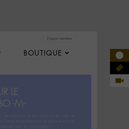
Espace membre
BOUTIQUE
R LE
BO -M-
5 des centaines et des centaines de sujets de
ux Forum laisse désormais sa place à un tout
hémien‧ne‧s: le « Dix-cordes ».