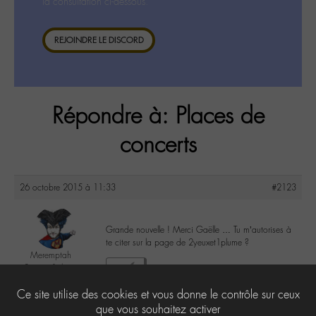
la consultation ci-dessous.
REJOINDRE LE DISCORD
Répondre à: Places de
concerts
26 octobre 2015 à 11:33
#2123
Grande nouvelle ! Merci Gaëlle … Tu m’autorises à
te citer sur la page de 2yeuxet1plume ?
Meremptah
2yeuxet1plume
2
@meremptah
Ce site utilise des cookies et vous donne le contrôle sur ceux
Labohémien
196 messages
que vous souhaitez activer