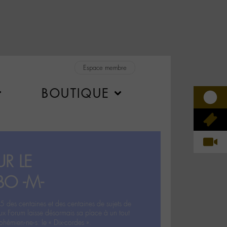
Espace membre
BOUTIQUE
R LE
BO -M-
5 des centaines et des centaines de sujets de
ux Forum laisse désormais sa place à un tout
hémien‧ne‧s: le « Dix-cordes ».