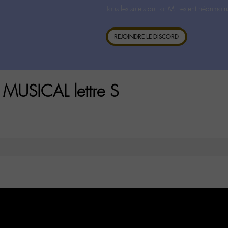
Tous les sujets du For-M- restent néanmoin
REJOINDRE LE DISCORD
MUSICAL lettre S