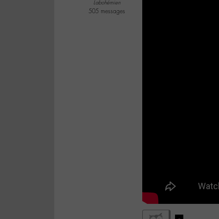
Labohémien
505 messages