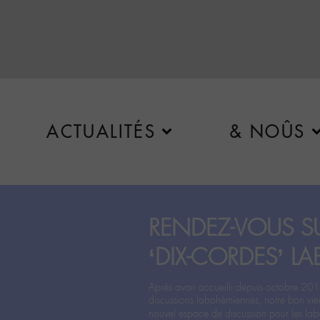
ACTUALITÉS
& NOÛS
RENDEZ-VOUS SU
‘DIX-CORDES’ LA
Après avoir accueilli depuis octobre 201
discussions labohémiennes, notre bon vie
nouvel espace de discussion pour les labo