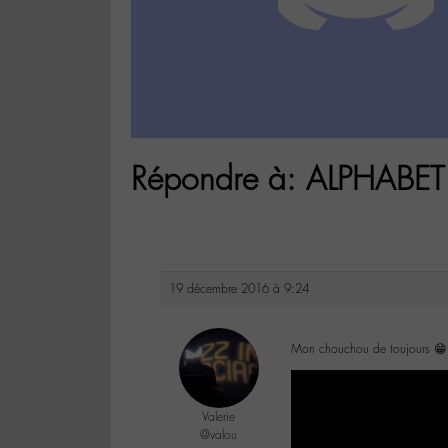
Répondre à: ALPHABET 
19 décembre 2016 à 9:24
Mon chouchou de toujours 😁
Valerie
@valou