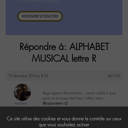
la consultation ci-dessous.
REJOINDRE LE DISCORD
Répondre à: ALPHABET
MUSICAL lettre R
19 décembre 2016 à 8:33
#21163
Rage against the machine… j’avais oublié à quel
point ce morceau était bon ! Merci merci
machine
@yapasderror
😊
@machine
Labohémien
0
Ce site utilise des cookies et vous donne le contrôle sur ceux
44 messages
que vous souhaitez activer