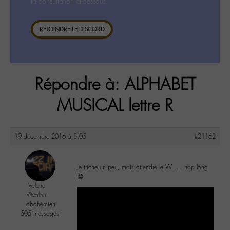
la consultation ci-dessous.
REJOINDRE LE DISCORD
Répondre à: ALPHABET
MUSICAL lettre R
19 décembre 2016 à 8:05
#21162
Je triche un peu, mais attendre le W …. trop long
😁
Valerie
@valou
Labohémien
505 messages