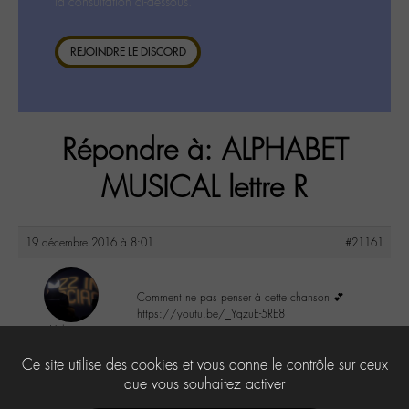
la consultation ci-dessous.
REJOINDRE LE DISCORD
Répondre à: ALPHABET
MUSICAL lettre R
19 décembre 2016 à 8:01
#21161
Comment ne pas penser à cette chanson 💕
https://youtu.be/_YqzuE-5RE8
Valerie
@valou
0
Ce site utilise des cookies et vous donne le contrôle sur ceux
Labohémien
505 messages
que vous souhaitez activer