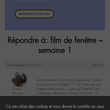
la consultation ci-dessous.
REJOINDRE LE DISCORD
Répondre à: film de fenêtre –
semaine 1
19 décembre 2016 à 2:57
#21156
Ça ressemble à un bon film; je veux le voir ! J’aime
la musique et la nostalgie ! ^_^ Et l’acteur qui joue
DonnaL
le père semble familier … est-ce qu’il dépeint Petyr
@donnal
« Littlefinger » Baelish sur « Game of Thrones » ?
Labohémien
596 messages
2
Ce site utilise des cookies et vous donne le contrôle sur ceux