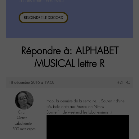
la consultation ci-dessous.
REJOINDRE LE DISCORD
Répondre à: ALPHABET
MUSICAL lettre R
18 décembre 2016 à 19:08
#21145
Hop, la dernière de la semaine… Souvenir d’une
très belle date aux Arènes de Nimes…
Cricri
Bonne fin de weekend les labohémiens :)
@cricri
Labohémien
500 messages