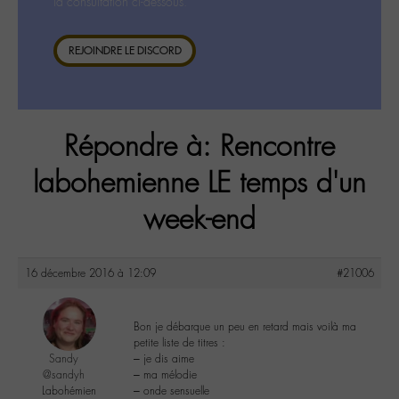
la consultation ci-dessous.
REJOINDRE LE DISCORD
Répondre à: Rencontre
labohemienne LE temps d'un
week-end
16 décembre 2016 à 12:09
#21006
Bon je débarque un peu en retard mais voilà ma
petite liste de titres :
Sandy
– je dis aime
@sandyh
– ma mélodie
Labohémien
– onde sensuelle