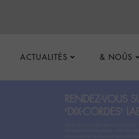
ACTUALITÉS
& NOÛS
RENDEZ-VOUS SU
‘DIX-CORDES’ LA
Après avoir accueilli depuis octobre 201
discussions labohémiennes, notre bon vie
nouvel espace de discussion pour les labo