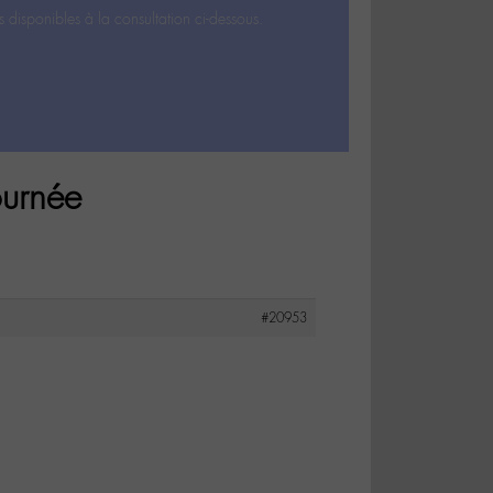
s disponibles à la consultation ci-dessous.
ournée
#20953