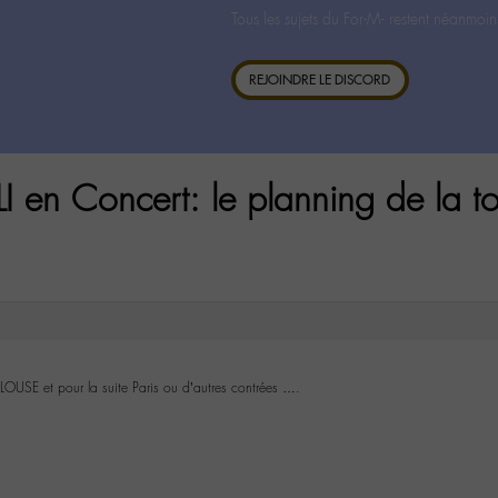
Tous les sujets du For-M- restent néanmoin
REJOINDRE LE DISCORD
en Concert: le planning de la t
USE et pour la suite Paris ou d’autres contrées ….