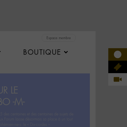
Espace membre
BOUTIQUE
R LE
BO -M-
5 des centaines et des centaines de sujets de
ux Forum laisse désormais sa place à un tout
hémien‧ne‧s: le « Dix-cordes ».