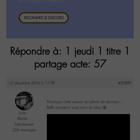
la consultation ci-dessous.
REJOINDRE LE DISCORD
Répondre à: 1 jeudi 1 titre 1
partage acte: 57
15 décembre 2016 à 11:08
#20889
Parce-que cette version est pleine de douceur…
Belle journée à vous amis du labo 😘
lu6le
@lu6le
Labohémien
324 messages