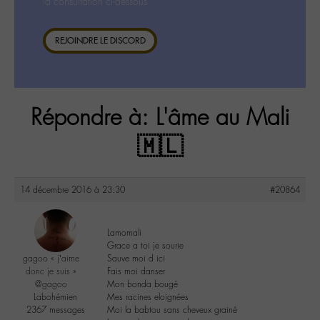
la consultation ci-dessous.
REJOINDRE LE DISCORD
Répondre à: L'âme au Mali
🇲🇱
14 décembre 2016 à 23:30
#20864
Lamomali
Grace a toi je sourie
gagoo « j’aime
Sauve moi d ici
donc je suis »
Fais moi danser
@gagoo
Mon bonda bougé
Labohémien
Mes racines eloignées
2367 messages
Moi la babtou sans cheveux grainé