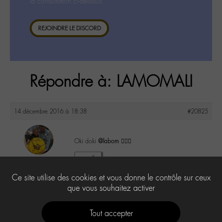
la consultation ci-dessous.
REJOINDRE LE DISCORD
Répondre à: LAMOMALI
14 décembre 2016 à 18:38
#20825
Oki doki
@labom
👌🏼😉
maguy
2
@maguy
Ce site utilise des cookies et vous donne le contrôle sur ceux
Labohémien
3168 messages
que vous souhaitez activer
Tout accepter