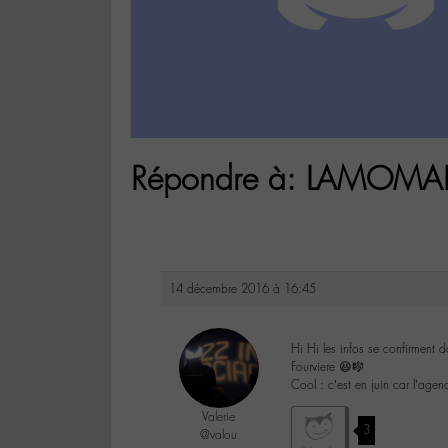
Répondre à: LAMOMAL
14 décembre 2016 à 16:45
Hi Hi les infos se confirment 
Fourviere 😆🎼
Cool : c’est en juin car l’ag
Valerie
3
@valou