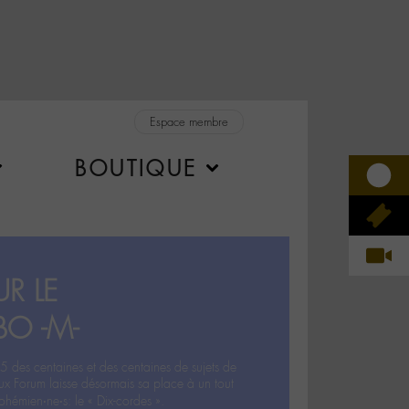
Espace membre
BOUTIQUE
R LE
BO -M-
5 des centaines et des centaines de sujets de
ux Forum laisse désormais sa place à un tout
hémien‧ne‧s: le « Dix-cordes ».