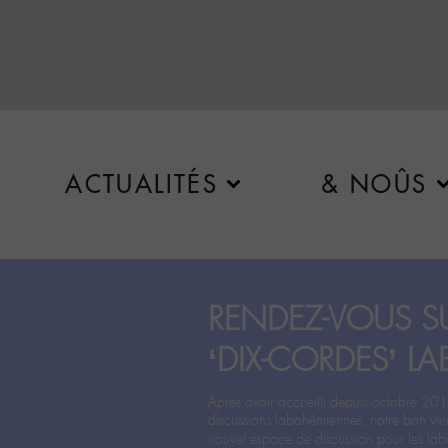
ACTUALITÉS
& NOÛS
RENDEZ-VOUS SU
‘DIX-CORDES’ LA
Après avoir accueilli depuis octobre 201
discussions labohémiennes, notre bon vie
nouvel espace de discussion pour les labo