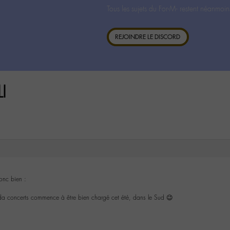
Tous les sujets du For-M- restent néanmoin
REJOINDRE LE DISCORD
I
donc bien :
enda concerts commence à être bien chargé cet été, dans le Sud 😉