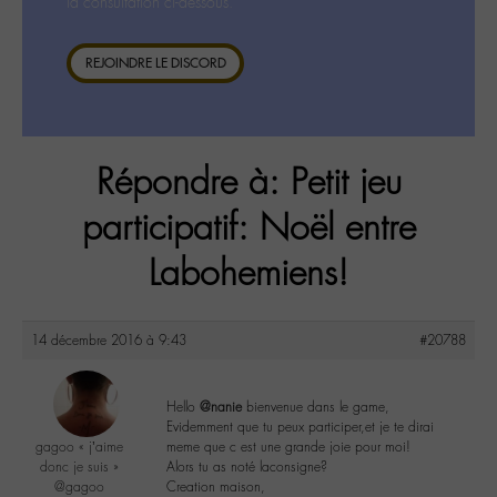
la consultation ci-dessous.
REJOINDRE LE DISCORD
Répondre à: Petit jeu
participatif: Noël entre
Labohemiens!
14 décembre 2016 à 9:43
#20788
Hello
@nanie
bienvenue dans le game,
Evidemment que tu peux participer,et je te dirai
gagoo « j’aime
meme que c est une grande joie pour moi!
donc je suis »
Alors tu as noté laconsigne?
@gagoo
Creation maison,