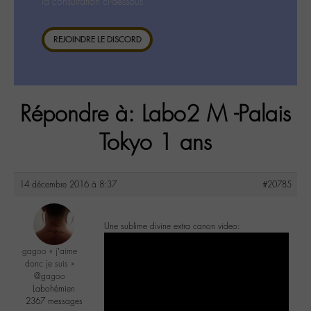
la consultation ci-dessous.
REJOINDRE LE DISCORD
Répondre à: Labo2 M -Palais
Tokyo 1 ans
14 décembre 2016 à 8:37
#20785
Une sublime divine extra canon video:
gagoo « j’aime
donc je suis »
@gagoo
Labohémien
2367 messages