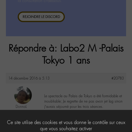
la consultation ci-dessous.
REJOINDRE LE DISCORD
Répondre à: Labo2 M -Palais
Tokyo 1 ans
14 décembre 2016 à 5:13
#20783
Le spectacle au Palais de Tokyo a été formidable et
inoubliable; Je regrette de ne pas avoir jet lag sinon
DonnaL
j’aurais séjourné pour les trois séances.
@donnal
Labohémien
2
Ce site utilise des cookies et vous donne le contrôle sur ceux
596 messages
que vous souhaitez activer