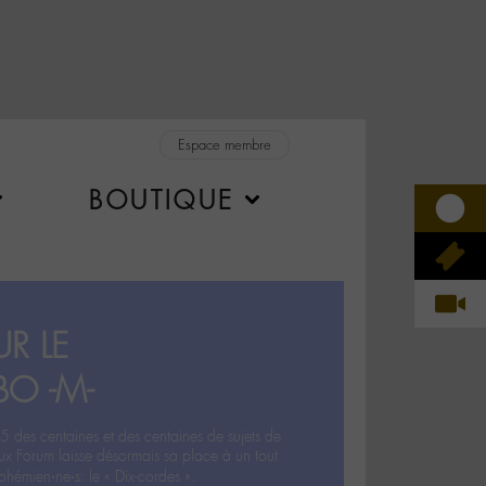
Espace membre
BOUTIQUE
R LE
BO -M-
5 des centaines et des centaines de sujets de
ux Forum laisse désormais sa place à un tout
hémien‧ne‧s: le « Dix-cordes ».