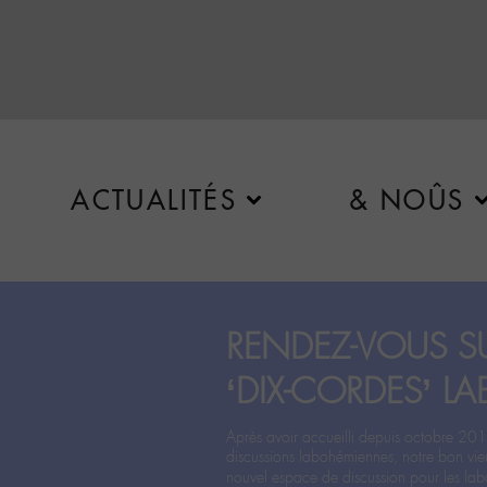
ACTUALITÉS
& NOÛS
RENDEZ-VOUS SU
‘DIX-CORDES’ LA
Après avoir accueilli depuis octobre 201
discussions labohémiennes, notre bon vie
nouvel espace de discussion pour les labo