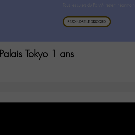
Tous les sujets du For-M- restent néanmoin
REJOINDRE LE DISCORD
Palais Tokyo 1 ans