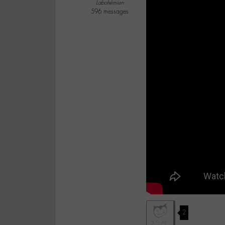
Labohémien
596 messages
2