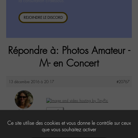
la consultation ci-dessous.
REJOINDRE LE DISCORD
Répondre à: Photos Amateur -
M- en Concert
13 décembre 2016 à 20:17
#20767
floflo
3
@floflo
Ce site utilise des cookies et vous donne le contrôle sur ceux
Labohémien
131 messages
que vous souhaitez activer