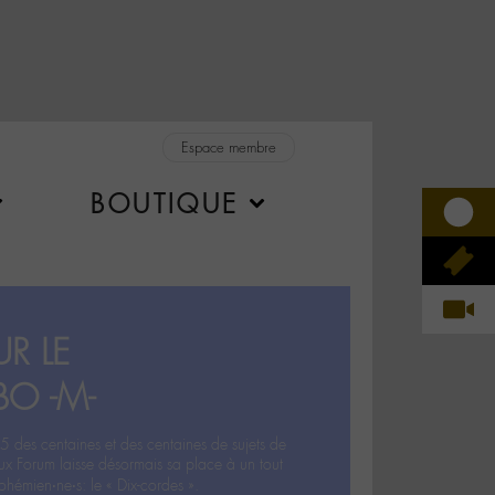
Espace membre
BOUTIQUE
R LE
BO -M-
5 des centaines et des centaines de sujets de
ux Forum laisse désormais sa place à un tout
hémien‧ne‧s: le « Dix-cordes ».