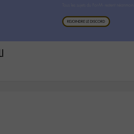
Tous les sujets du For-M- restent néanmoin
REJOINDRE LE DISCORD
I