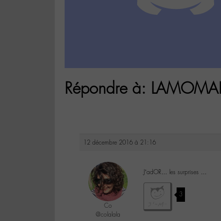
Répondre à: LAMOMAL
12 décembre 2016 à 21:16
J’adOR… les surprises …
3
Co
@colalala