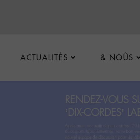
ACTUALITÉS
& NOÛS
RENDEZ-VOUS SU
‘DIX-CORDES’ LA
Après avoir accueilli depuis octobre 201
discussions labohémiennes, notre bon vie
nouvel espace de discussion pour les labo