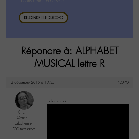
la consultation ci-dessous.
REJOINDRE LE DISCORD
Répondre à: ALPHABET
MUSICAL lettre R
12 décembre 2016 à 19:35
#20709
Hello par ici !
Cricri
@cricri
Labohémien
500 messages