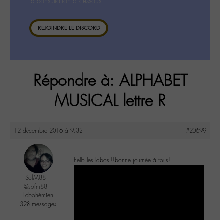
la consultation ci-dessous.
REJOINDRE LE DISCORD
Répondre à: ALPHABET
MUSICAL lettre R
12 décembre 2016 à 9:32
#20699
hello les labos!!!bonne journée à tous!
SofM88
@sofm88
Labohémien
328 messages