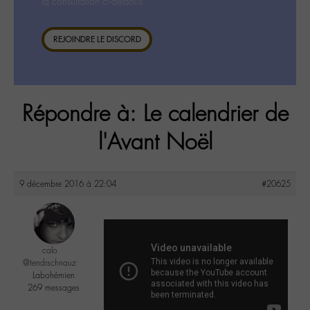
la consultation ci-dessous.
REJOINDRE LE DISCORD
Répondre à: Le calendrier de
l'Avant Noël
9 décembre 2016 à 22:04
#20625
calo
@tendrschnauz
Labohémien
269 messages