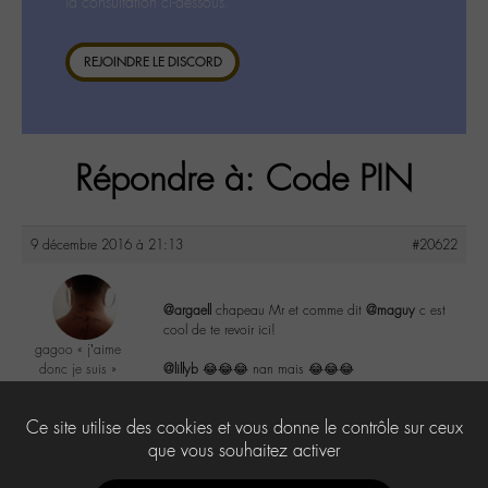
la consultation ci-dessous.
REJOINDRE LE DISCORD
Répondre à: Code PIN
9 décembre 2016 à 21:13
#20622
@argaell
chapeau Mr et comme dit
@maguy
c est
cool de te revoir ici!
gagoo « j’aime
donc je suis »
@lillyb
😂😂😂 nan mais 😂😂😂
@gagoo
Labohémien
2
Ce site utilise des cookies et vous donne le contrôle sur ceux
2367 messages
que vous souhaitez activer