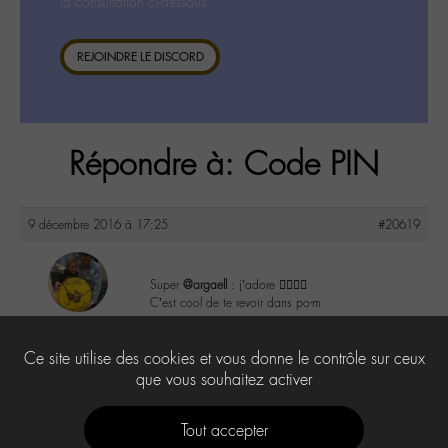
la consultation ci-dessous.
REJOINDRE LE DISCORD
Répondre à: Code PIN
9 décembre 2016 à 17:25
#20619
Super
@argaell
: j’adore 👌🏼👍🏼
C’est cool de te revoir dans po-m
maguy
@maguy
2
Ce site utilise des cookies et vous donne le contrôle sur ceux
Labohémien
3168 messages
que vous souhaitez activer
Tout accepter