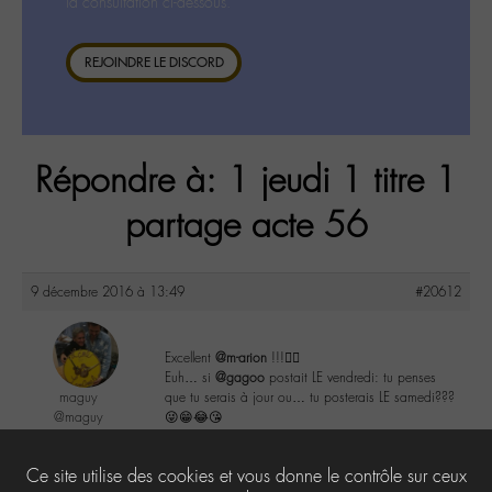
la consultation ci-dessous.
REJOINDRE LE DISCORD
Répondre à: 1 jeudi 1 titre 1
partage acte 56
9 décembre 2016 à 13:49
#20612
Excellent
@m-arion
!!!👌🏼
Euh… si
@gagoo
postait LE vendredi: tu penses
maguy
que tu serais à jour ou… tu posterais LE samedi???
@maguy
😜😁😂😘
Labohémien
3168 messages
1
Ce site utilise des cookies et vous donne le contrôle sur ceux