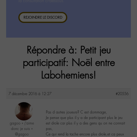
la consultation ci-dessous.
REJOINDRE LE DISCORD
Répondre à: Petit jeu
participatif: Noël entre
Labohemiens!
7 décembre 2016 à 12:27
#20556
Pas d autres joueurs? C est dommage,
Je pense que plus il y a de participant plus le jeu
gagoo « j’aime
est drole car plus il y a des gens qu on ne connait
donc je suis »
pas,
@gagoo
Ce qui rend la tache encore plus drole,et ca peux