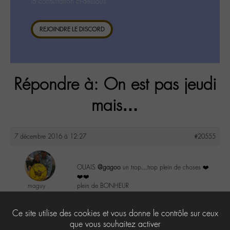
la consultation ci-dessous.
REJOINDRE LE DISCORD
Répondre à: On est pas jeudi
mais…
7 décembre 2016 à 12:27
#20555
OUAIS
@gagoo
un trop…trop plein de choses ❤️
❤️❤️
maguy
plein de BONHEUR
@maguy
Labohémien
0
Ce site utilise des cookies et vous donne le contrôle sur ceux
3168 messages
que vous souhaitez activer