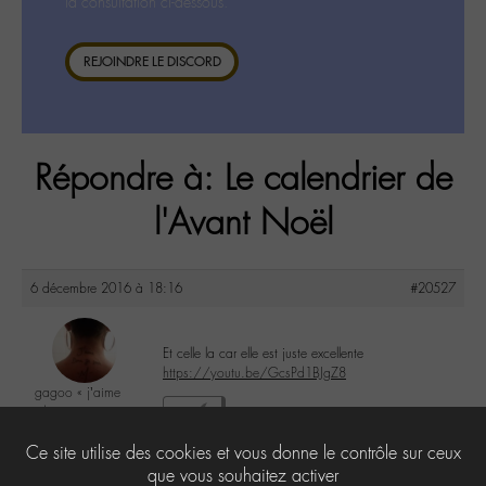
la consultation ci-dessous.
REJOINDRE LE DISCORD
Répondre à: Le calendrier de
l'Avant Noël
6 décembre 2016 à 18:16
#20527
Et celle la car elle est juste excellente
https://youtu.be/GcsPd1BJgZ8
gagoo « j’aime
donc je suis »
4
@gagoo
Ce site utilise des cookies et vous donne le contrôle sur ceux
Labohémien
2367 messages
que vous souhaitez activer