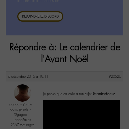
la consultation ci-dessous.
REJOINDRE LE DISCORD
Répondre à: Le calendrier de
l'Avant Noël
6 décembre 2016 à 18:11
#20526
Je pense que ca colle a ton sujet
@tendrschnauz
gagoo « j’aime
donc je suis »
@gagoo
Labohémien
2367 messages